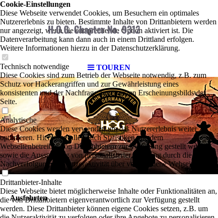
Cookie-Einstellungen
Diese Webseite verwendet Cookies, um Besuchern ein optimales
Nutzererlebnis zu bieten. Bestimmte Inhalte von Drittanbietern werden
nur angezeigt, wenn die entsprechende Option aktiviert ist. Die
Datenverarbeitung kann dann auch in einem Drittland erfolgen.
Weitere Informationen hierzu in der Datenschutzerklärung.
Technisch notwendige
TOUREN
Diese Cookies sind zum Betrieb der Webseite notwendig, z.B. zum
Schutz vor Hackerangriffen und zur Gewährleistung eines
konsistenten und der Nachfrage angepassten Erscheinungsbilds der
Seite.
Analytische
Diese Cookies werden verwendet, um das Nutzererlebnis weiter zu
optimieren. Hierunter fallen auch Statistiken, die dem
Webseitenbetreiber von Drittanbietern zur Verfügung gestellt werden,
sowie die Ausspielung von personalisierter Werbung durch die
Nachverfolgung der Nutzeraktivität über verschiedene Webseiten.
Drittanbieter-Inhalte
Diese Webseite bietet möglicherweise Inhalte oder Funktionalitäten an,
Ausfahrten
die von Drittanbietern eigenverantwortlich zur Verfügung gestellt
werden. Diese Drittanbieter können eigene Cookies setzen, z.B. um
die Nutzeraktivität zu verfolgen oder ihre Angebote zu personalisieren