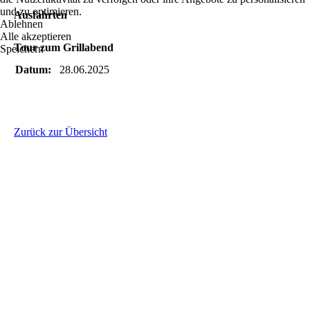
und zu optimieren.
Ausfahrten
Ablehnen
Alle akzeptieren
Tour zum Grillabend
Speichern
Datum:
28.06.2025
Zurück zur Übersicht